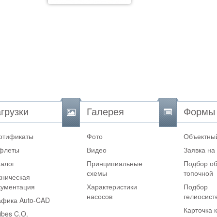
грузки
Галерея
Формы
ртификаты
Фото
Объектный
флеты
Видео
Заявка на
талог
Принципиальные
Подбор об
схемы
топочной
хническая
кументация
Характеристики
Подбор
насосов
гелиосис
афика Auto-CAD
Карточка 
ibes C.O.