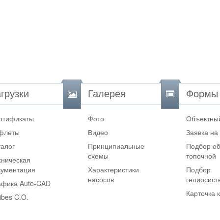
грузки
Галерея
Формы
ртификаты
Фото
Объектный
флеты
Видео
Заявка на
талог
Принципиальные
Подбор об
схемы
топочной
хническая
кументация
Характеристики
Подбор
насосов
гелиосис
афика Auto-CAD
Карточка 
ibes C.O.