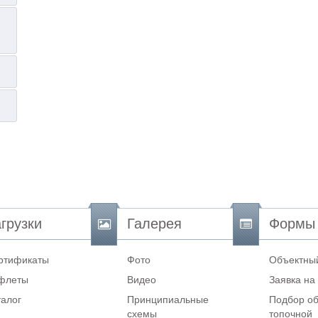
грузки
Галерея
Формы
ртификаты
Фото
Объектный
флеты
Видео
Заявка на
талог
Принципиальные
Подбор об
схемы
топочной