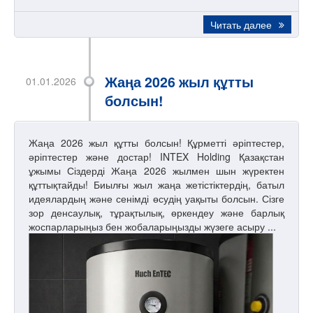
Читать далее
Жаңа 2026 жыл құтты
01.01.2026
болсын!
Жаңа 2026 жыл құтты болсын! Құрметті әріптестер,
әріптестер және достар! INTEX Holding Қазақстан
ұжымы Сіздерді Жаңа 2026 жылмен шын жүректен
құттықтайды! Биылғы жыл жаңа жетістіктердің, батыл
идеялардың және сенімді өсудің уақыты болсын. Сізге
зор денсаулық, тұрақтылық, өркендеу және барлық
жоспарларыңыз бен жобаларыңызды жүзеге асыру ...