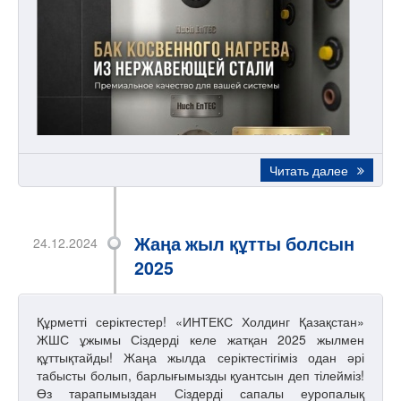
Читать далее
Жаңа жыл құтты болсын
24.12.2024
2025
Құрметті серіктестер! «ИНТЕКС Холдинг Қазақстан»
ЖШС ұжымы Сіздерді келе жатқан 2025 жылмен
құттықтайды! Жаңа жылда серіктестігіміз одан әрі
табысты болып, барлығымызды қуантсын деп тілейміз!
Өз тарапымыздан Сіздерді сапалы еуропалық