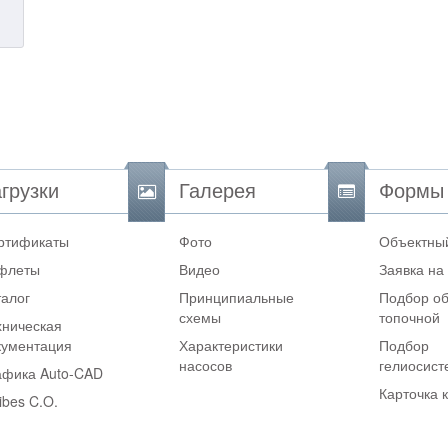
грузки
Галерея
Формы
ртификаты
Фото
Объектный
флеты
Видео
Заявка на
талог
Принципиальные
Подбор об
схемы
топочной
хническая
кументация
Характеристики
Подбор
насосов
гелиосис
афика Auto-CAD
Карточка 
ibes C.O.