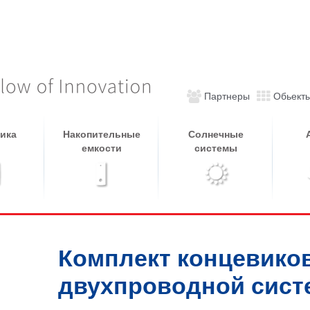
Партнеры
Обьект
ика
Накопительные
Солнечные
емкости
системы
Комплект концевиков
двухпроводной систе