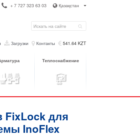
+ 7 727 323 63 03
Қазақстан
ы
Загрузки
Контакты
541.64 KZT
Арматура
Теплоснабжение
 FixLock для
мы InoFlex