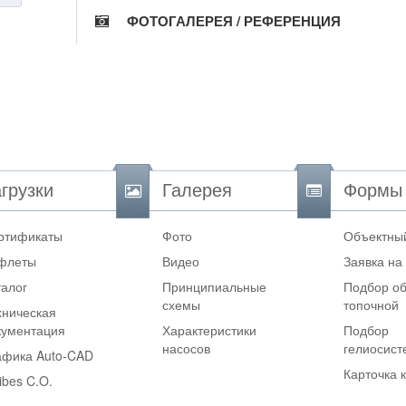
ФОТОГАЛЕРЕЯ / РЕФЕРЕНЦИЯ
грузки
Галерея
Формы
ртификаты
Фото
Объектный
флеты
Видео
Заявка на
талог
Принципиальные
Подбор об
схемы
топочной
хническая
кументация
Характеристики
Подбор
насосов
гелиосис
афика Auto-CAD
Карточка 
ibes C.O.