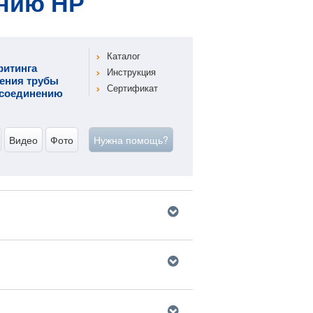
нию НР
Каталог
фитинга
Инструкция
ения трубы
Сертификат
у соединению
Видео
Фото
Нужна помощь?