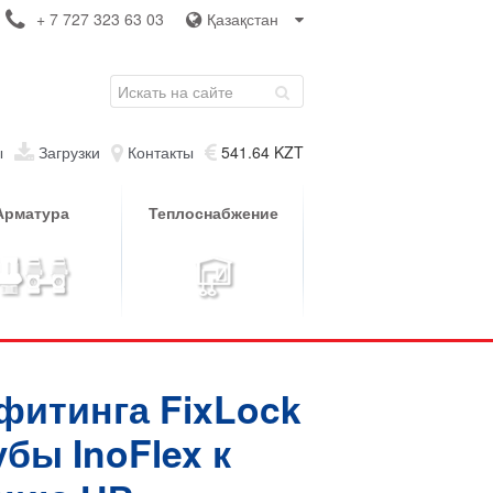
+ 7 727 323 63 03
Қазақстан
ы
Загрузки
Контакты
541.64 KZT
Арматура
Теплоснабжение
фитинга FixLock
бы InoFlex к