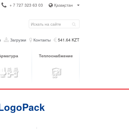
+ 7 727 323 63 03
Қазақстан
ы
Загрузки
Контакты
541.64 KZT
Арматура
Теплоснабжение
 LogoPack